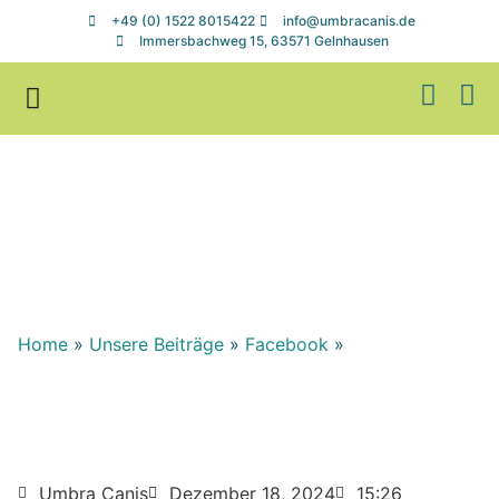
+49 (0) 1522 8015422
info@umbracanis.de
Immersbachweg 15, 63571 Gelnhausen
Zuhause gesucht
Helfen & Spenden
Home
»
Unsere Beiträge
»
Facebook
»
Umbra Canis
Dezember 18, 2024
15:26