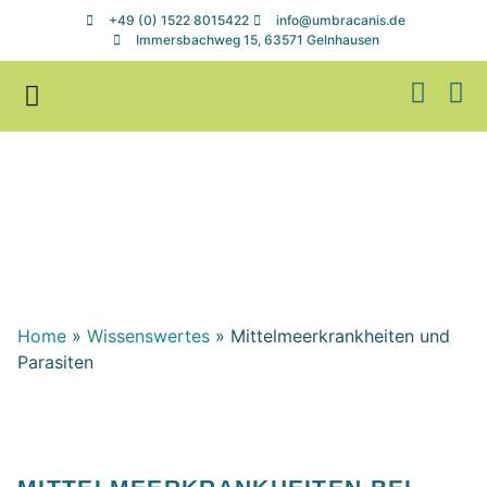
+49 (0) 1522 8015422
info@umbracanis.de
Immersbachweg 15, 63571 Gelnhausen
Zuhause gesucht
Helfen & Spenden
Mittelmeerkrankheiten
und Parasiten
Home
»
Wissenswertes
»
Mittelmeerkrankheiten und
Parasiten