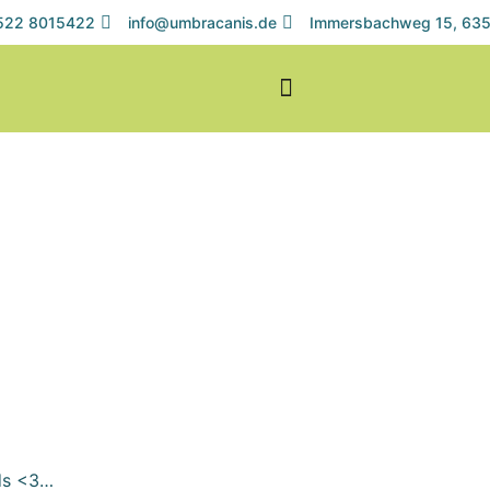
1522 8015422
info@umbracanis.de
Immersbachweg 15, 635
ds <3…