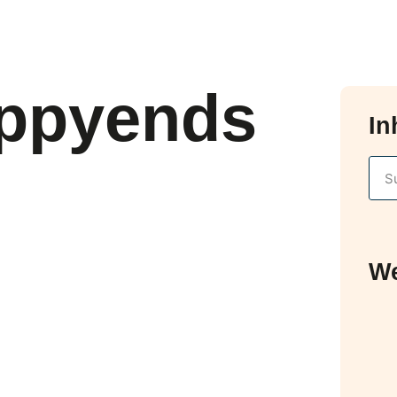
appyends
In
We