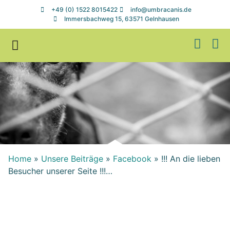
+49 (0) 1522 8015422
info@umbracanis.de
Immersbachweg 15, 63571 Gelnhausen
Zuhause gesucht
Helfen & Spenden
Home
»
Unsere Beiträge
»
Facebook
»
!!! An die lieben
Besucher unserer Seite !!!…