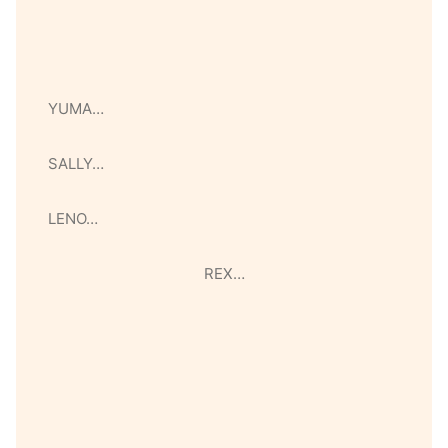
YUMA…
SALLY…
LENO…
REX…