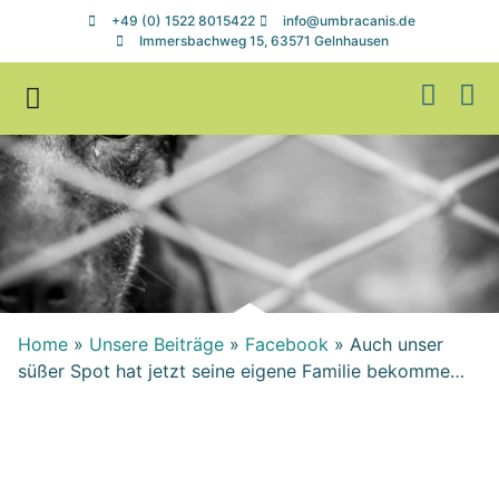
+49 (0) 1522 8015422
info@umbracanis.de
Immersbachweg 15, 63571 Gelnhausen
Zuhause gesucht
Helfen & Spenden
Home
»
Unsere Beiträge
»
Facebook
»
Auch unser
süßer Spot hat jetzt seine eigene Familie bekomme…