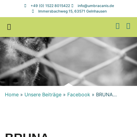
+49 (0) 1522 8015422
info@umbracanis.de
Immersbachweg 15, 63571 Gelnhausen
Zuhause gesucht
Helfen & Spenden
Home
»
Unsere Beiträge
»
Facebook
»
BRUNA…