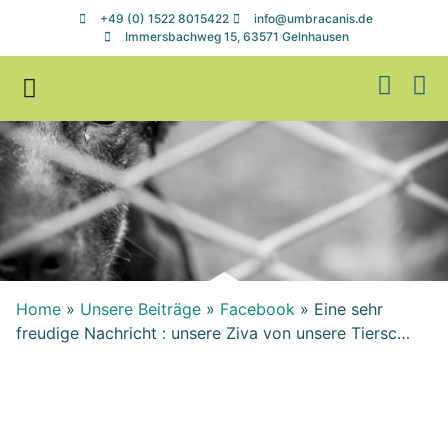
+49 (0) 1522 8015422
info@umbracanis.de
Immersbachweg 15, 63571 Gelnhausen
Zuhause gesucht
Helfen & Spenden
Home
»
Unsere Beiträge
»
Facebook
»
Eine sehr
freudige Nachricht : unsere Ziva von unsere Tiersc…