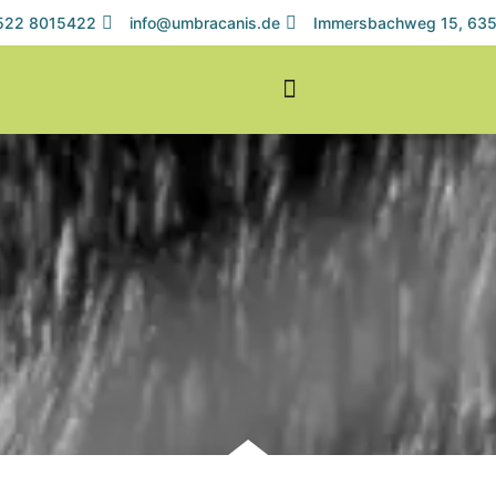
1522 8015422
info@umbracanis.de
Immersbachweg 15, 635