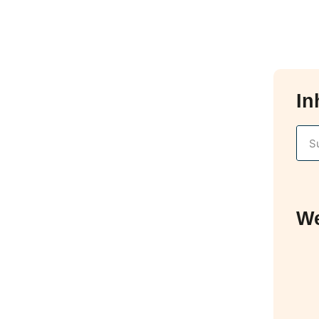
In
We