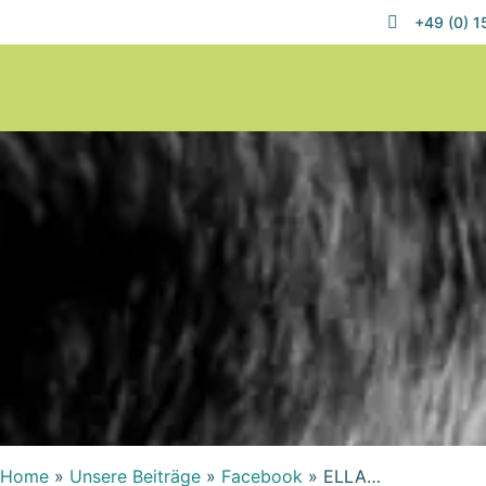
+49 (0) 
Home
»
Unsere Beiträge
»
Facebook
»
ELLA…