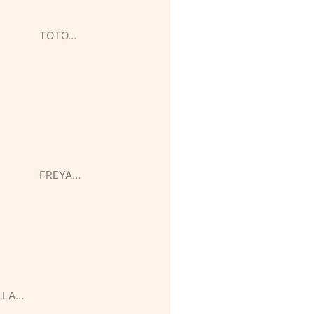
TOTO…
FREYA…
LLA…