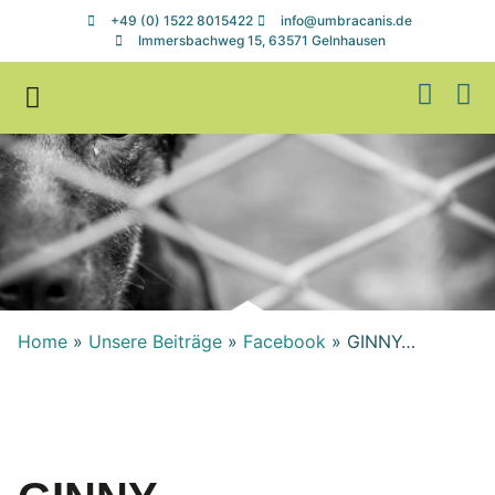
+49 (0) 1522 8015422
info@umbracanis.de
Immersbachweg 15, 63571 Gelnhausen
Zuhause gesucht
Helfen & Spenden
Home
»
Unsere Beiträge
»
Facebook
»
GINNY…