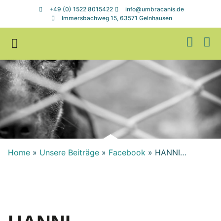
+49 (0) 1522 8015422
info@umbracanis.de
Immersbachweg 15, 63571 Gelnhausen
Zuhause gesucht
Helfen & Spenden
Home
»
Unsere Beiträge
»
Facebook
»
HANNI…