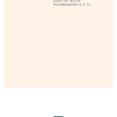
stark für all/t/e
Hundeseelen e.V. h…