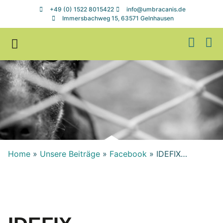
+49 (0) 1522 8015422
info@umbracanis.de
Immersbachweg 15, 63571 Gelnhausen
Zuhause gesucht
Helfen & Spenden
Home
»
Unsere Beiträge
»
Facebook
»
IDEFIX…