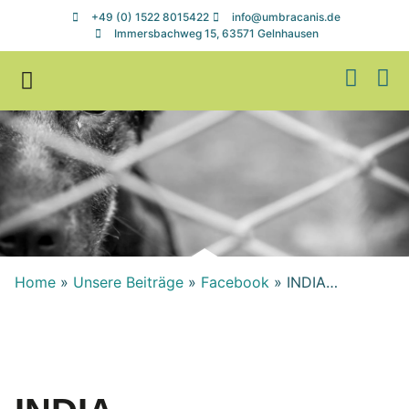
+49 (0) 1522 8015422
info@umbracanis.de
Immersbachweg 15, 63571 Gelnhausen
Zuhause gesucht
Helfen & Spenden
Home
»
Unsere Beiträge
»
Facebook
»
INDIA…