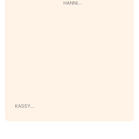
HANNI…
KASSY…