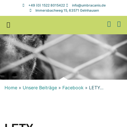
+49 (0) 1522 8015422
info@umbracanis.de
Immersbachweg 15, 63571 Gelnhausen
Zuhause gesucht
Helfen & Spenden
Home
»
Unsere Beiträge
»
Facebook
»
LETY…