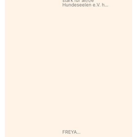
stark für all/t/e
Hundeseelen e.V. h…
FREYA…