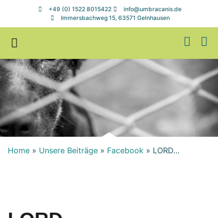
+49 (0) 1522 8015422
info@umbracanis.de
Immersbachweg 15, 63571 Gelnhausen
Zuhause gesucht
Helfen & Spenden
Home
»
Unsere Beiträge
»
Facebook
»
LORD…