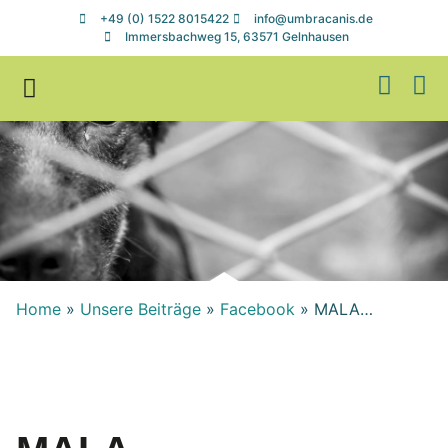
+49 (0) 1522 8015422
info@umbracanis.de
Immersbachweg 15, 63571 Gelnhausen
Zuhause gesucht
Helfen & Spenden
Home
»
Unsere Beiträge
»
Facebook
»
MALA…