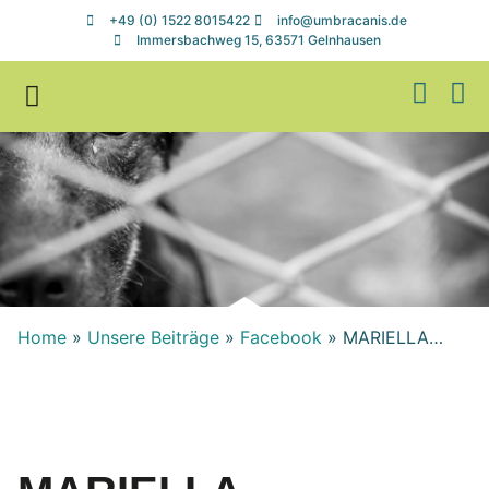
+49 (0) 1522 8015422
info@umbracanis.de
Immersbachweg 15, 63571 Gelnhausen
Zuhause gesucht
Helfen & Spenden
Home
»
Unsere Beiträge
»
Facebook
»
MARIELLA…