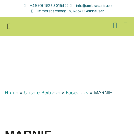
+49 (0) 1522 8015422
info@umbracanis.de
Immersbachweg 15, 63571 Gelnhausen
Zuhause gesucht
Helfen & Spenden
Home
»
Unsere Beiträge
»
Facebook
»
MARNIE…