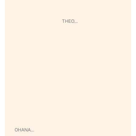
THEO…
OHANA…