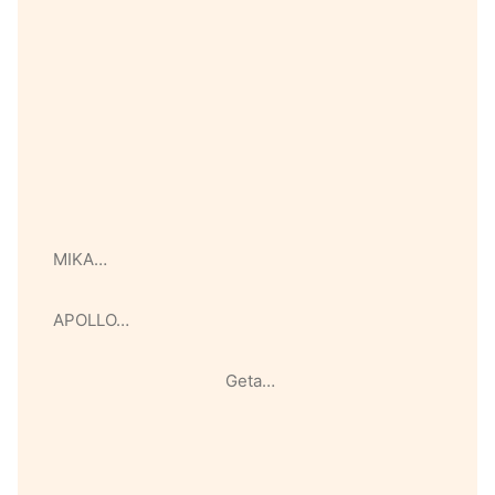
MIKA…
APOLLO…
Geta…