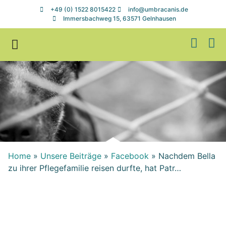
+49 (0) 1522 8015422
info@umbracanis.de
Immersbachweg 15, 63571 Gelnhausen
Zuhause gesucht
Helfen & Spenden
Home
»
Unsere Beiträge
»
Facebook
»
Nachdem Bella
zu ihrer Pflegefamilie reisen durfte, hat Patr…