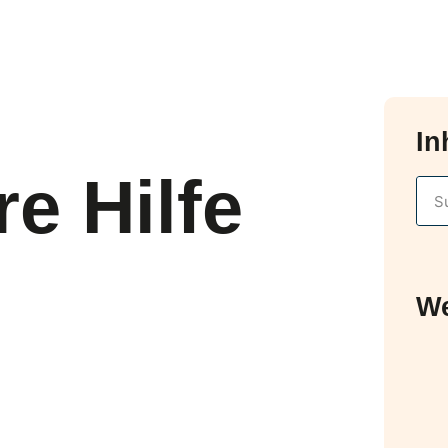
In
e Hilfe
We