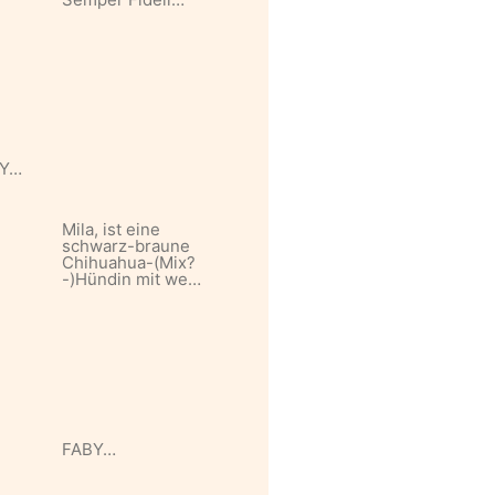
Y…
Mila, ist eine
schwarz-braune
Chihuahua-(Mix?
-)Hündin mit we…
FABY…