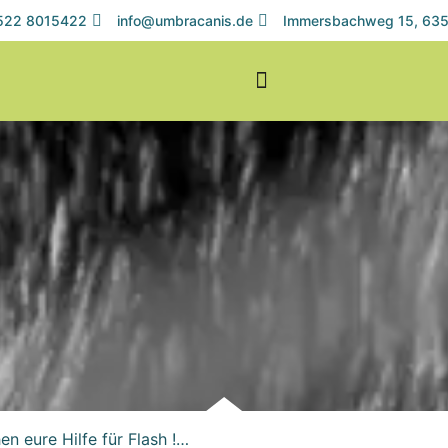
1522 8015422
info@umbracanis.de
Immersbachweg 15, 635
hen eure Hilfe für Flash !…