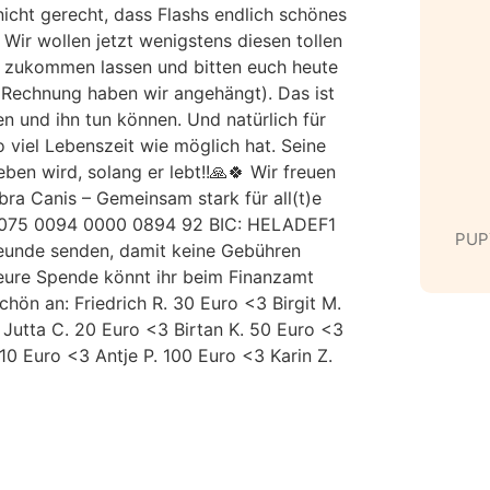
nicht gerecht, dass Flashs endlich schönes
Wir wollen jetzt wenigstens diesen tollen
ng zukommen lassen und bitten euch heute
(Rechnung haben wir angehängt). Das ist
n und ihn tun können. Und natürlich für
 viel Lebenszeit wie möglich hat. Seine
eben wird, solang er lebt!!🙏🍀 Wir freuen
ra Canis – Gemeinsam stark für all(t)e
 5075 0094 0000 0894 92 BIC: HELADEF1
PUP
eunde senden, damit keine Gebühren
 eure Spende könnt ihr beim Finanzamt
chön an: Friedrich R. 30 Euro <3 Birgit M.
Jutta C. 20 Euro <3 Birtan K. 50 Euro <3
 10 Euro <3 Antje P. 100 Euro <3 Karin Z.