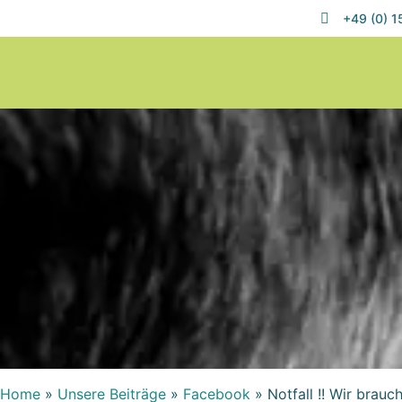
+49 (0) 
Home
»
Unsere Beiträge
»
Facebook
»
Notfall !! Wir brauc