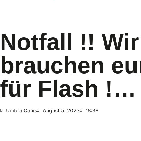
Notfall !! Wir
brauchen eur
für Flash !…
Umbra Canis
August 5, 2023
18:38