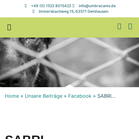
+49 (0) 1522 8015422
info@umbracanis.de
Immersbachweg 15, 63571 Gelnhausen
Zuhause gesucht
Helfen & Spenden
Home
»
Unsere Beiträge
»
Facebook
»
SABRI…