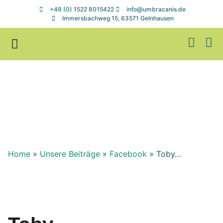
+49 (0) 1522 8015422
info@umbracanis.de
Immersbachweg 15, 63571 Gelnhausen
Zuhause gesucht
Helfen & Spenden
Home
»
Unsere Beiträge
»
Facebook
»
Toby…