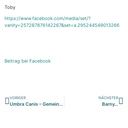
Toby
https://www.facebook.com/media/set/?
vanity=257287876142267&set=a.295244549013266
Beitrag bei Facebook
VORIGER
NÄCHSTER
Umbra Canis – Gemeinsam stark für all/t/e Hundeseelen e.V. h…
Barny…