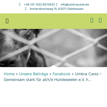
+49 (0) 1522 8015422
info@umbracanis.de
Immersbachweg 15, 63571 Gelnhausen
Zuhause gesucht
Helfen & Spenden
Home
»
Unsere Beiträge
»
Facebook
»
Umbra Canis –
Gemeinsam stark für all/t/e Hundeseelen e.V. h…