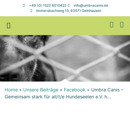
+49 (0) 1522 8015422
info@umbracanis.de
Immersbachweg 15, 63571 Gelnhausen
Zuhause gesucht
Helfen & Spenden
Home
»
Unsere Beiträge
»
Facebook
»
Umbra Canis –
Gemeinsam stark für all/t/e Hundeseelen e.V. h…