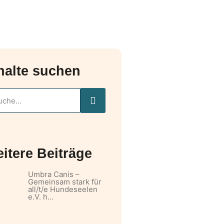
halte suchen
itere Beiträge
Umbra Canis –
Gemeinsam stark für
all/t/e Hundeseelen
e.V. h…