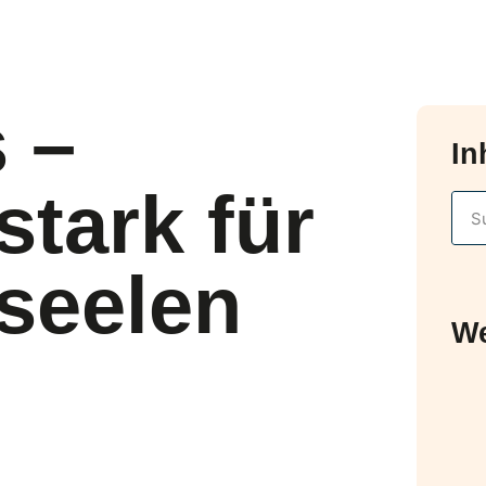
 –
In
tark für
eseelen
We