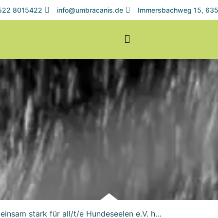
1522 8015422
info@umbracanis.de
Immersbachweg 15, 635
insam stark für all/t/e Hundeseelen e.V. h…