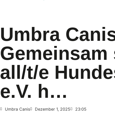
Umbra Canis
Gemeinsam s
all/t/e Hund
e.V. h…
Umbra Canis
Dezember 1, 2025
23:05