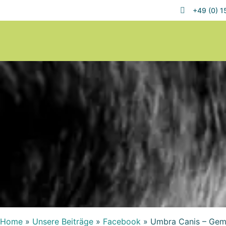
+49 (0) 
Home
»
Unsere Beiträge
»
Facebook
»
Umbra Canis – Geme