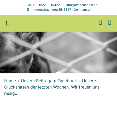
+49 (0) 1522 8015422
info@umbracanis.de
Immersbachweg 15, 63571 Gelnhausen
Zuhause gesucht
Helfen & Spenden
Home
»
Unsere Beiträge
»
Facebook
»
Unsere
Glücksnasen der letzten Wochen. Wir freuen uns
riesig…