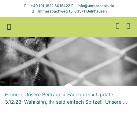
+49 (0) 1522 8015422
info@umbracanis.de
Immersbachweg 15, 63571 Gelnhausen
Zuhause gesucht
Helfen & Spenden
Home
»
Unsere Beiträge
»
Facebook
»
Update
3.12.23: Wahnsinn, ihr seid einfach Spitze!!! Unsere …