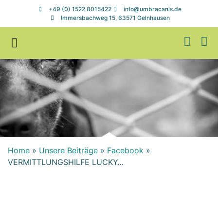
+49 (0) 1522 8015422
info@umbracanis.de
Immersbachweg 15, 63571 Gelnhausen
Zuhause gesucht
Helfen & Spenden
Home
»
Unsere Beiträge
»
Facebook
»
VERMITTLUNGSHILFE LUCKY…