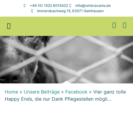
+49 (0) 1522 8015422
info@umbracanis.de
Immersbachweg 15, 63571 Gelnhausen
Zuhause gesucht
Helfen & Spenden
Home
»
Unsere Beiträge
»
Facebook
»
Vier ganz tolle
Happy Ends, die nur Dank Pflegestellen mögli…