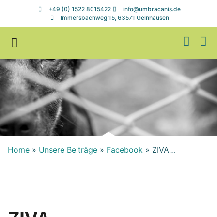
+49 (0) 1522 8015422
info@umbracanis.de
Immersbachweg 15, 63571 Gelnhausen
Zuhause gesucht
Helfen & Spenden
Home
»
Unsere Beiträge
»
Facebook
»
ZIVA…