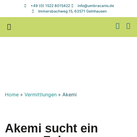
+49 (0) 1522 8015422
info@umbracanis.de
Immersbachweg 15, 63571 Gelnhausen
Zuhause gesucht
Helfen & Spenden
Home
»
Vermittlungen
»
Akemi
Akemi sucht ein