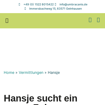
+49 (0) 1522 8015422
info@umbracanis.de
Immersbachweg 15, 63571 Gelnhausen
Zuhause gesucht
Helfen & Spenden
Home
»
Vermittlungen
»
Hansje
Hansje sucht ein