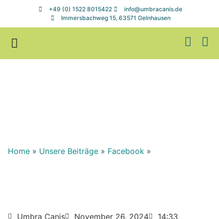
+49 (0) 1522 8015422
info@umbracanis.de
Immersbachweg 15, 63571 Gelnhausen
Zuhause gesucht
Helfen & Spenden
Home
»
Unsere Beiträge
»
Facebook
»
Umbra Canis
November 26, 2024
14:33