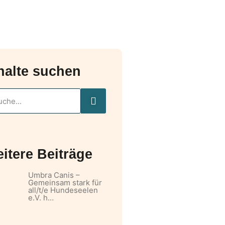
halte suchen
itere Beiträge
Umbra Canis –
Gemeinsam stark für
all/t/e Hundeseelen
e.V. h…