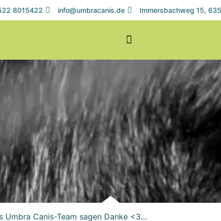
1522 8015422
info@umbracanis.de
Immersbachweg 15, 635
as Umbra Canis-Team sagen Danke <3…