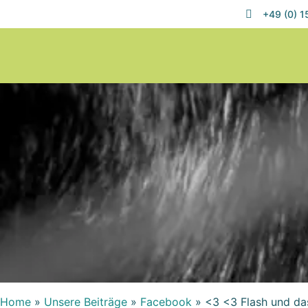
+49 (0) 
Home
»
Unsere Beiträge
»
Facebook
»
<3 <3 Flash und d