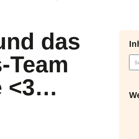
und das
In
s-Team
e <3…
We