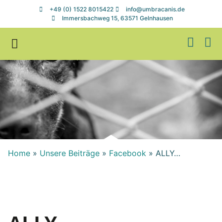
+49 (0) 1522 8015422
info@umbracanis.de
Immersbachweg 15, 63571 Gelnhausen
Zuhause gesucht
Helfen & Spenden
Home
»
Unsere Beiträge
»
Facebook
»
ALLY…