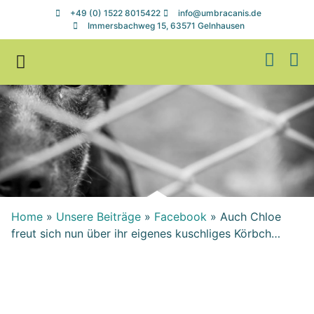
+49 (0) 1522 8015422
info@umbracanis.de
Immersbachweg 15, 63571 Gelnhausen
Zuhause gesucht
Helfen & Spenden
Home
»
Unsere Beiträge
»
Facebook
»
Auch Chloe
freut sich nun über ihr eigenes kuschliges Körbch…