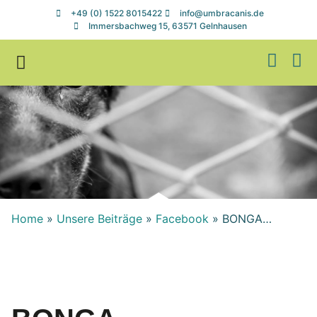
+49 (0) 1522 8015422
info@umbracanis.de
Immersbachweg 15, 63571 Gelnhausen
Zuhause gesucht
Helfen & Spenden
Home
»
Unsere Beiträge
»
Facebook
»
BONGA…