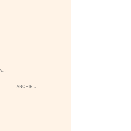
A…
ARCHIE…