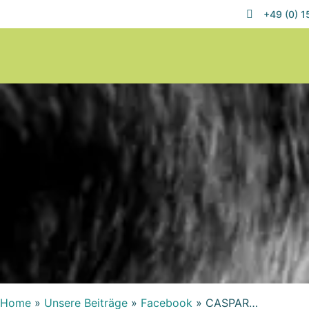
+49 (0) 
Home
»
Unsere Beiträge
»
Facebook
»
CASPAR…