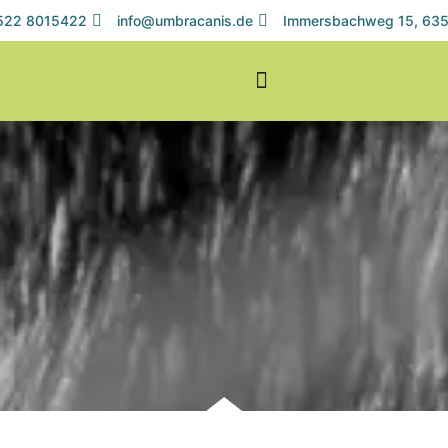
1522 8015422
info@umbracanis.de
Immersbachweg 15, 635