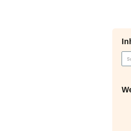
In
We