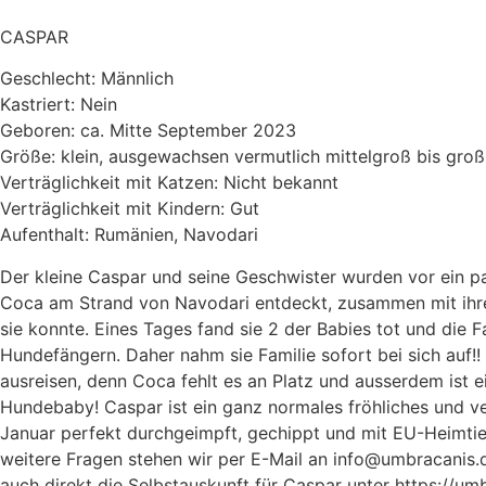
CASPAR
Geschlecht: Männlich
Kastriert: Nein
Geboren: ca. Mitte September 2023
Größe: klein, ausgewachsen vermutlich mittelgroß bis groß
Verträglichkeit mit Katzen: Nicht bekannt
Verträglichkeit mit Kindern: Gut
Aufenthalt: Rumänien, Navodari
Der kleine Caspar und seine Geschwister wurden vor ein p
Coca am Strand von Navodari entdeckt, zusammen mit ihrer 
sie konnte. Eines Tages fand sie 2 der Babies tot und die
Hundefängern. Daher nahm sie Familie sofort bei sich auf!!
ausreisen, denn Coca fehlt es an Platz und ausserdem ist ei
Hundebaby! Caspar ist ein ganz normales fröhliches und v
Januar perfekt durchgeimpft, gechippt und mit EU-Heimtier
weitere Fragen stehen wir per E-Mail an info@umbracanis.
auch direkt die Selbstauskunft für Caspar unter https://um