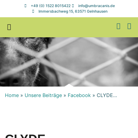
+49 (0) 1522 8015422
info@umbracanis.de
Immersbachweg 15, 63571 Gelnhausen
Zuhause gesucht
Helfen & Spenden
Home
»
Unsere Beiträge
»
Facebook
»
CLYDE…