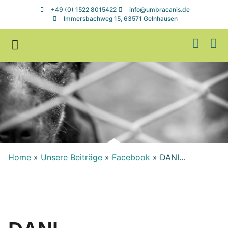
+49 (0) 1522 8015422
info@umbracanis.de
Immersbachweg 15, 63571 Gelnhausen
Zuhause gesucht
Helfen & Spenden
Home
»
Unsere Beiträge
»
Facebook
»
DANI…