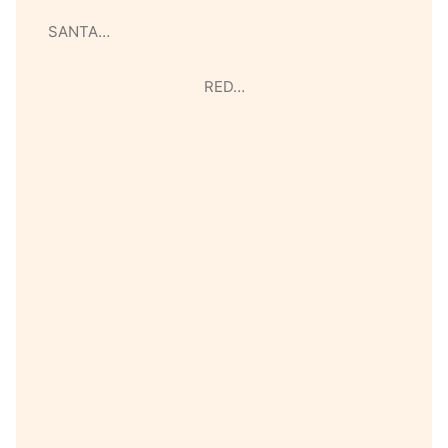
SANTA…
RED…