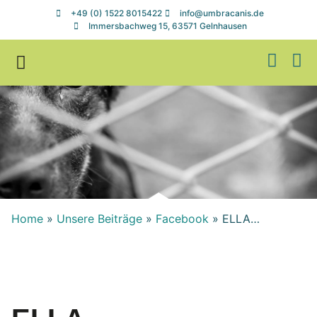
+49 (0) 1522 8015422
info@umbracanis.de
Immersbachweg 15, 63571 Gelnhausen
Zuhause gesucht
Helfen & Spenden
Home
»
Unsere Beiträge
»
Facebook
»
ELLA…