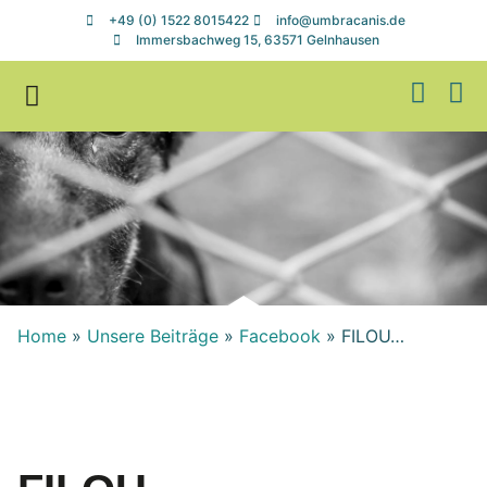
+49 (0) 1522 8015422
info@umbracanis.de
Immersbachweg 15, 63571 Gelnhausen
Zuhause gesucht
Helfen & Spenden
Home
»
Unsere Beiträge
»
Facebook
»
FILOU…