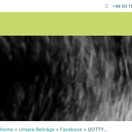
+49 (0) 
Home
»
Unsere Beiträge
»
Facebook
»
GOTTY…