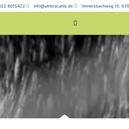
1522 8015422
info@umbracanis.de
Immersbachweg 15, 635