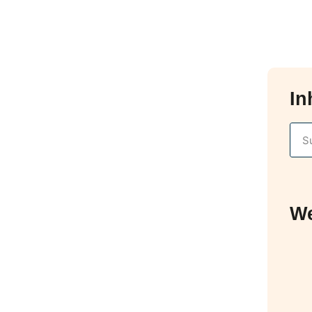
In
We