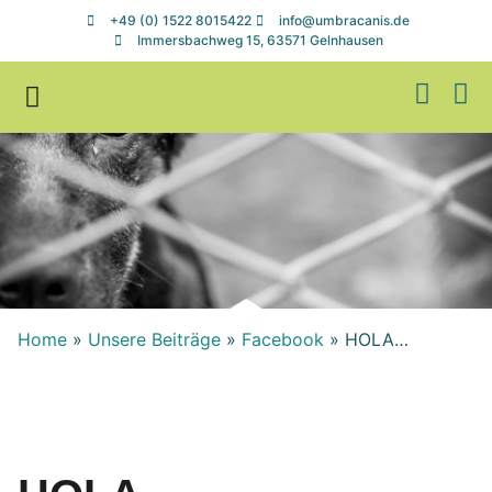
+49 (0) 1522 8015422
info@umbracanis.de
Immersbachweg 15, 63571 Gelnhausen
Zuhause gesucht
Helfen & Spenden
Home
»
Unsere Beiträge
»
Facebook
»
HOLA…