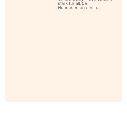
stark für all/t/e
Hundeseelen e.V. h…