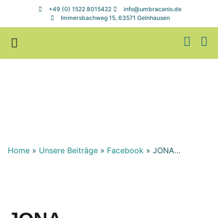
+49 (0) 1522 8015422
info@umbracanis.de
Immersbachweg 15, 63571 Gelnhausen
Zuhause gesucht
Helfen & Spenden
Home
»
Unsere Beiträge
»
Facebook
»
JONA…