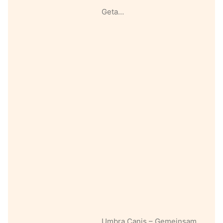
Geta…
Umbra Canis – Gemeinsam