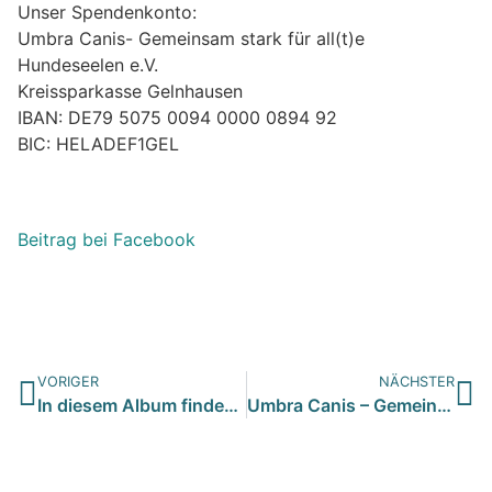
Unser Spendenkonto:
Umbra Canis- Gemeinsam stark für all(t)e
Hundeseelen e.V.
Kreissparkasse Gelnhausen
IBAN: DE79 5075 0094 0000 0894 92
BIC: HELADEF1GEL
Beitrag bei Facebook
VORIGER
NÄCHSTER
In diesem Album finden Sie alle Hunde, die zum Semper Fideli…
Umbra Canis – Gemeinsam stark für all/t/e Hundeseelen e.V. hat die URL der Website aktualisiert.