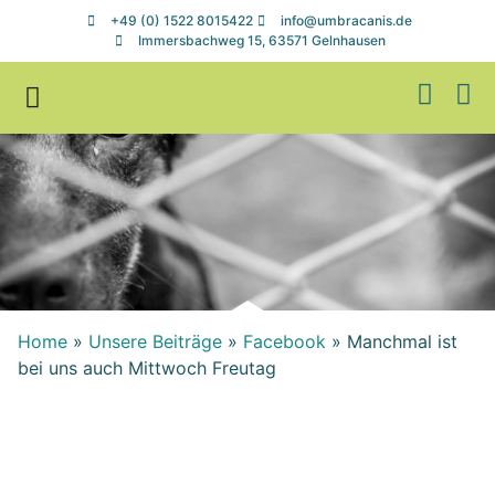
+49 (0) 1522 8015422
info@umbracanis.de
Immersbachweg 15, 63571 Gelnhausen
Zuhause gesucht
Helfen & Spenden
Home
»
Unsere Beiträge
»
Facebook
»
Manchmal ist
bei uns auch Mittwoch Freutag