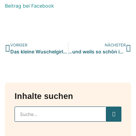
Beitrag bei Facebook
VORIGER
NÄCHSTER
Das kleine Wuschelgirl Fulga hat den 6er im Lotto und zieht …
…und weils so schön ist: nochmal 2 Glücksmäuse zum Mitfreu…
Inhalte suchen