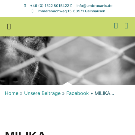
+49 (0) 1522 8015422
info@umbracanis.de
Immersbachweg 15, 63571 Gelnhausen
Zuhause gesucht
Helfen & Spenden
Home
»
Unsere Beiträge
»
Facebook
»
MILIKA…