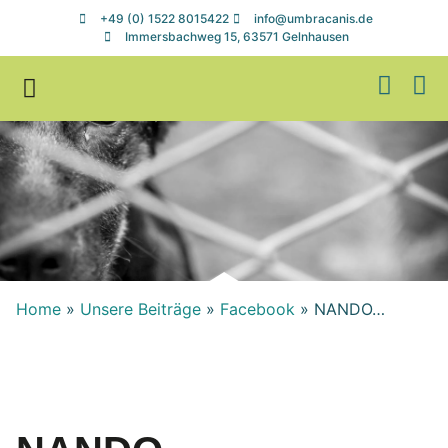
+49 (0) 1522 8015422
info@umbracanis.de
Immersbachweg 15, 63571 Gelnhausen
Zuhause gesucht
Helfen & Spenden
Home
»
Unsere Beiträge
»
Facebook
»
NANDO…