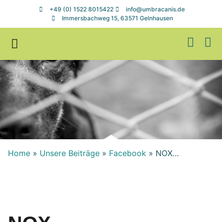
+49 (0) 1522 8015422
info@umbracanis.de
Immersbachweg 15, 63571 Gelnhausen
Zuhause gesucht
Helfen & Spenden
Home
»
Unsere Beiträge
»
Facebook
»
NOX…