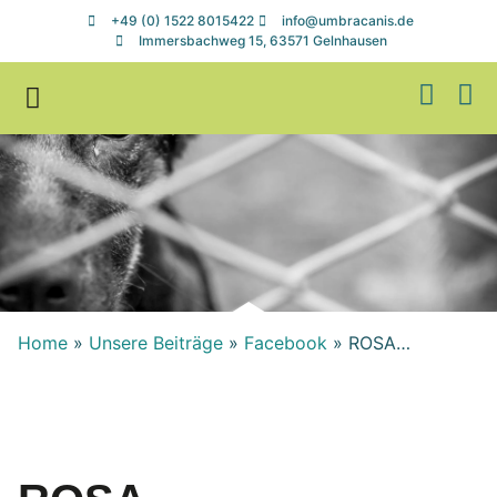
+49 (0) 1522 8015422
info@umbracanis.de
Immersbachweg 15, 63571 Gelnhausen
Zuhause gesucht
Helfen & Spenden
Home
»
Unsere Beiträge
»
Facebook
»
ROSA…